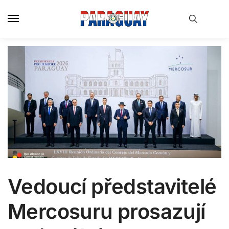
Skip
Skip
to
to
navigation
content
Vedoucí představitelé
Mercosuru prosazují