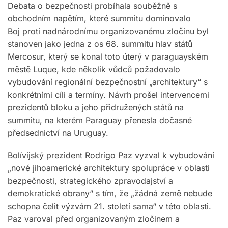
Debata o bezpečnosti probíhala souběžně s
obchodním napětím, které summitu dominovalo
Boj proti nadnárodnímu organizovanému zločinu byl
stanoven jako jedna z os 68. summitu hlav států
Mercosur, který se konal toto úterý v paraguayském
městě Luque, kde několik vůdců požadovalo
vybudování regionální bezpečnostní „architektury“ s
konkrétními cíli a termíny. Návrh prošel intervencemi
prezidentů bloku a jeho přidružených států na
summitu, na kterém Paraguay přenesla dočasné
předsednictví na Uruguay.
Bolívijský prezident Rodrigo Paz vyzval k vybudování
„nové jihoamerické architektury spolupráce v oblasti
bezpečnosti, strategického zpravodajství a
demokratické obrany“ s tím, že „žádná země nebude
schopna čelit výzvám 21. století sama“ v této oblasti.
Paz varoval před organizovaným zločinem a