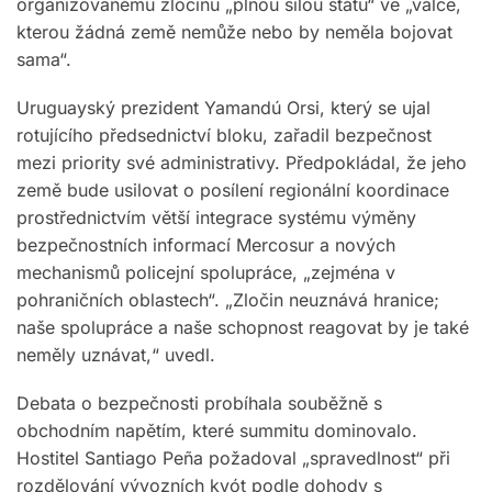
organizovanému zločinu „plnou silou státu“ ve „válce,
kterou žádná země nemůže nebo by neměla bojovat
sama“.
Uruguayský prezident Yamandú Orsi, který se ujal
rotujícího předsednictví bloku, zařadil bezpečnost
mezi priority své administrativy. Předpokládal, že jeho
země bude usilovat o posílení regionální koordinace
prostřednictvím větší integrace systému výměny
bezpečnostních informací Mercosur a nových
mechanismů policejní spolupráce, „zejména v
pohraničních oblastech“. „Zločin neuznává hranice;
naše spolupráce a naše schopnost reagovat by je také
neměly uznávat,“ uvedl.
Debata o bezpečnosti probíhala souběžně s
obchodním napětím, které summitu dominovalo.
Hostitel Santiago Peña požadoval „spravedlnost“ při
rozdělování vývozních kvót podle dohody s