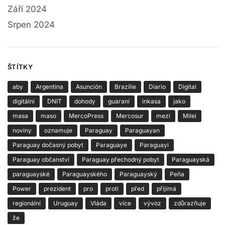
Září 2024
Srpen 2024
ŠTÍTKY
aby
Argentina
Asunción
Brazílie
Diario
Digital
digitální
DNIT
dohody
guaraní
inkasa
jako
masa
maso
MercoPress
Mercosur
mezi
Milei
noviny
oznamuje
Paraguay
Paraguayan
Paraguay dočasný pobyt
Paraguaye
Paraguayi
Paraguay občanství
Paraguay přechodný pobyt
Paraguayská
paraguayské
Paraguayského
Paraguayský
Peña
Power
prezident
pro
proti
před
přijímá
regionální
Uruguay
Vláda
více
vývoz
zdůrazňuje
že