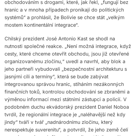
obchodováním s drogami, které, jak řekl, „fungují bez
hranic a v mnoha případech pronikají do politických
systémů“ a prohlásil, že Bolívie se chce stát „velkým
mostem kontinentální integrace“.
Chilský prezident José Antonio Kast se shodl na
nutnosti společné reakce. „Není možná integrace, když
cesty, které chceme otevřít obchodu, jsou již otevřené
organizovanému zločinu,“ uvedl a navrhl, aby blok a
jeho partneři vybudovali „bezpečnostní architekturu s
jasnými cíli a termíny“, která se bude zabývat
integrovanou správou hranic, stíháním nezákonných
finančních toků, kontrolou obchodování se zbraněmi a
výměnou informací mezi státními zástupci a policií. V
podobném duchu ekvádorský prezident Daniel Noboa
tvrdil, že regionální integrace je „naléhavější než kdy
jindy“ tváří v tvář „nadnárodnímu zločinu, který
nerespektuje suverenitu“, a potvrdil, že jeho země čelí