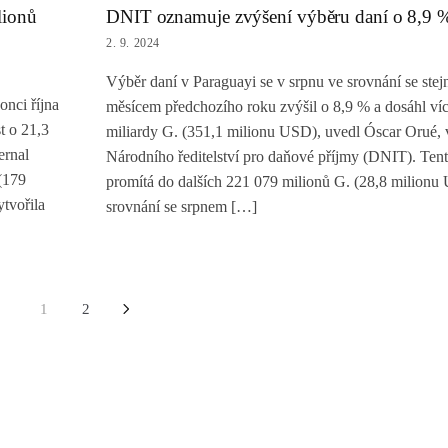
lionů
DNIT oznamuje zvýšení výběru daní o 8,9 
2. 9. 2024
Výběr daní v Paraguayi se v srpnu ve srovnání se ste
nci října
měsícem předchozího roku zvýšil o 8,9 % a dosáhl víc
t o 21,3
miliardy G. (351,1 milionu USD), uvedl Óscar Orué,
ernal
Národního ředitelství pro daňové příjmy (DNIT). Tent
(179
promítá do dalších 221 079 milionů G. (28,8 milionu
tvořila
srovnání se srpnem […]
1
2