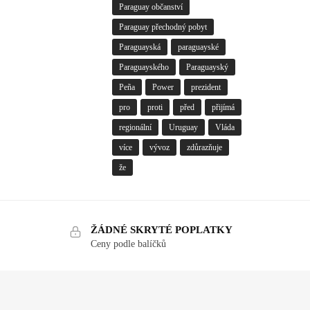
Paraguay občanství
Paraguay přechodný pobyt
Paraguayská
paraguayské
Paraguayského
Paraguayský
Peña
Power
prezident
pro
proti
před
přijímá
regionální
Uruguay
Vláda
více
vývoz
zdůrazňuje
že
ŽÁDNÉ SKRYTÉ POPLATKY
Ceny podle balíčků