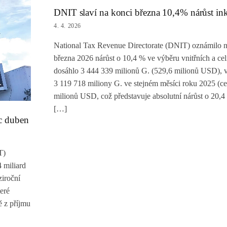
DNIT slaví na konci března 10,4% nárůst in
4. 4. 2026
National Tax Revenue Directorate (DNIT) oznámilo n
března 2026 nárůst o 10,4 % ve výběru vnitřních a cel
dosáhlo 3 444 339 milionů G. (529,6 milionů USD), v
3 119 718 miliony G. ve stejném měsíci roku 2025 (c
milionů USD, což představuje absolutní nárůst o 20,4
[…]
íc duben
T)
 miliard
ziroční
teré
ě z příjmu