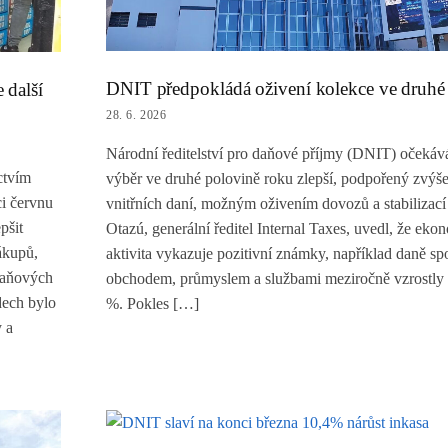
DNIT předpokládá oživení kolekce ve druhé
 další
28. 6. 2026
Národní ředitelství pro daňové příjmy (DNIT) očekává
ctvím
výběr ve druhé polovině roku zlepší, podpořený zvýš
ci červnu
vnitřních daní, možným oživením dovozů a stabilizací
pšit
Otazú, generální ředitel Internal Taxes, uvedl, že eko
ákupů,
aktivita vykazuje pozitivní známky, například daně sp
daňových
obchodem, průmyslem a službami meziročně vzrostly 
dech bylo
%. Pokles […]
 a