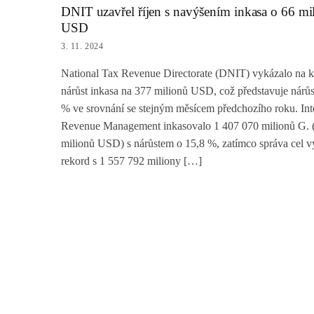
DNIT uzavřel říjen s navýšením inkasa o 66 mi
USD
3. 11. 2024
National Tax Revenue Directorate (DNIT) vykázalo na ko
nárůst inkasa na 377 milionů USD, což představuje nárůs
% ve srovnání se stejným měsícem předchozího roku. Int
Revenue Management inkasovalo 1 407 070 milionů G. 
milionů USD) s nárůstem o 15,8 %, zatímco správa cel vy
rekord s 1 557 792 miliony […]
Posts
pagination