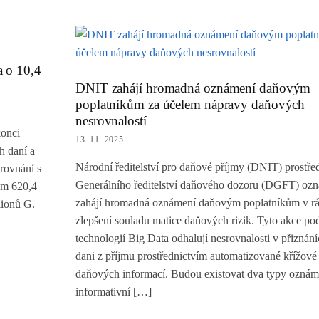
a o 10,4
DNIT zahájí hromadná oznámení daňovým
poplatníkům za účelem nápravy daňových
nesrovnalostí
konci
13. 11. 2025
h daní a
Národní ředitelství pro daňové příjmy (DNIT) prostře
rovnání s
Generálního ředitelství daňového dozoru (DGFT) ozn
em 620,4
zahájí hromadná oznámení daňovým poplatníkům v r
lionů G.
zlepšení souladu matice daňových rizik. Tyto akce p
technologií Big Data odhalují nesrovnalosti v přizná
dani z příjmu prostřednictvím automatizované křížové
daňových informací. Budou existovat dva typy oznám
informativní […]