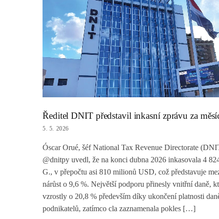
Ředitel DNIT představil inkasní zprávu za měs
5. 5. 2026
Óscar Orué, šéf National Tax Revenue Directorate (DNI
@dnitpy uvedl, že na konci dubna 2026 inkasovala 4 824
G., v přepočtu asi 810 milionů USD, což představuje me
nárůst o 9,6 %. Největší podporu přinesly vnitřní daně, k
vzrostly o 20,8 % především díky ukončení platnosti dan
podnikatelů, zatímco cla zaznamenala pokles […]