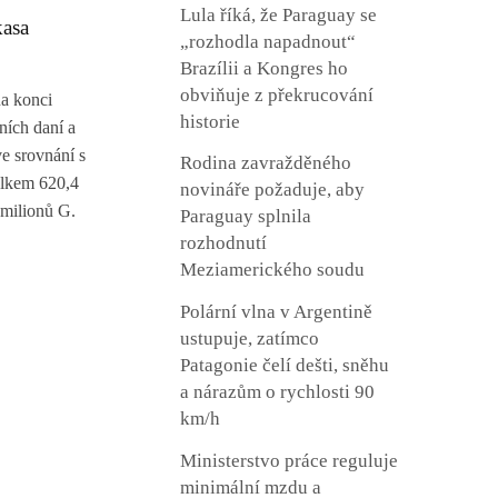
Lula říká, že Paraguay se
kasa
„rozhodla napadnout“
Brazílii a Kongres ho
obviňuje z překrucování
a konci
historie
ních daní a
e srovnání s
Rodina zavražděného
elkem 620,4
novináře požaduje, aby
 milionů G.
Paraguay splnila
rozhodnutí
Meziamerického soudu
Polární vlna v Argentině
ustupuje, zatímco
Patagonie čelí dešti, sněhu
a nárazům o rychlosti 90
km/h
Ministerstvo práce reguluje
minimální mzdu a