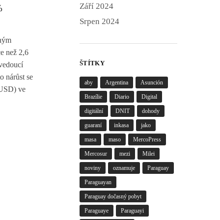
Září 2024
%
Srpen 2024
jným
e než 2,6
ŠTÍTKY
 vedoucí
o nárůst se
aby
Argentina
Asunción
 USD) ve
Brazílie
Diario
Digital
digitální
DNIT
dohody
guaraní
inkasa
jako
masa
maso
MercoPress
Mercosur
mezi
Milei
noviny
oznamuje
Paraguay
Paraguayan
Paraguay dočasný pobyt
Paraguaye
Paraguayi