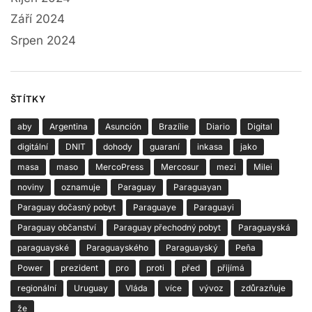
Září 2024
Srpen 2024
ŠTÍTKY
aby
Argentina
Asunción
Brazílie
Diario
Digital
digitální
DNIT
dohody
guaraní
inkasa
jako
masa
maso
MercoPress
Mercosur
mezi
Milei
noviny
oznamuje
Paraguay
Paraguayan
Paraguay dočasný pobyt
Paraguaye
Paraguayi
Paraguay občanství
Paraguay přechodný pobyt
Paraguayská
paraguayské
Paraguayského
Paraguayský
Peña
Power
prezident
pro
proti
před
přijímá
regionální
Uruguay
Vláda
více
vývoz
zdůrazňuje
že