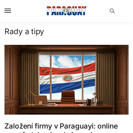
Skip
Skip
to
to
navigation
content
Rady a tipy
Založení firmy v Paraguayi: online