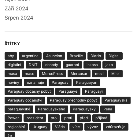
Září 2024
Srpen 2024
ŠTÍTKY
aby
Argentina
Asunción
Brazílie
Diario
Digital
digitální
DNIT
dohody
guaraní
inkasa
jako
masa
maso
MercoPress
Mercosur
mezi
Milei
noviny
oznamuje
Paraguay
Paraguayan
Paraguay dočasný pobyt
Paraguaye
Paraguayi
Paraguay občanství
Paraguay přechodný pobyt
Paraguayská
paraguayské
Paraguayského
Paraguayský
Peña
Power
prezident
pro
proti
před
přijímá
regionální
Uruguay
Vláda
více
vývoz
zdůrazňuje
že