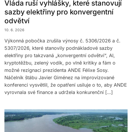
Vláda ruší vyhlášky, které stanovují
sazby elektřiny pro konvergentní
odvětví
10. 6. 2026
Výkonná pobočka zrušila výnosy č. 5306/2026 a č.
5307/2026, které stanovily podnákladové sazby
elektřiny pro takzvaná „konvergentní odvětví“, AI,
kryptotěžbu, zelený vodík, po vlně kritiky a fám o
možné rezignaci prezidenta ANDE Félixe Sosy.
Náčelník štábu Javier Giménez na improvizované
konferenci vysvětlil, že opatření usiluje o to, aby ANDE
vyrovnala své finance a udržela konkurenční […]