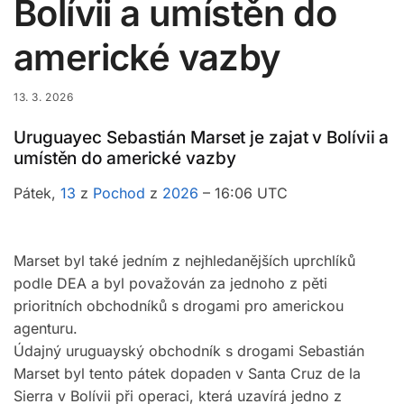
Bolívii a umístěn do
americké vazby
13. 3. 2026
Uruguayec Sebastián Marset je zajat v Bolívii a
umístěn do americké vazby
Pátek,
13
z
Pochod
z
2026
– 16:06 UTC
Marset byl také jedním z nejhledanějších uprchlíků
podle DEA a byl považován za jednoho z pěti
prioritních obchodníků s drogami pro americkou
agenturu.
Údajný uruguayský obchodník s drogami Sebastián
Marset byl tento pátek dopaden v Santa Cruz de la
Sierra v Bolívii při operaci, která uzavírá jedno z