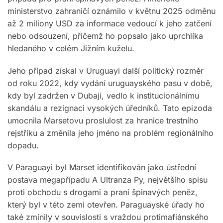
ministerstvo zahraničí oznámilo v květnu 2025 odměnu
až 2 miliony USD za informace vedoucí k jeho zatčení
nebo odsouzení, přičemž ho popsalo jako uprchlíka
hledaného v celém Jižním kuželu.
Jeho případ získal v Uruguayi další politický rozměr
od roku 2022, kdy vydání uruguayského pasu v době,
kdy byl zadržen v Dubaji, vedlo k institucionálnímu
skandálu a rezignaci vysokých úředníků. Tato epizoda
umocnila Marsetovu proslulost za hranice trestního
rejstříku a změnila jeho jméno na problém regionálního
dopadu.
V Paraguayi byl Marset identifikován jako ústřední
postava megapřípadu A Ultranza Py, největšího spisu
proti obchodu s drogami a praní špinavých peněz,
který byl v této zemi otevřen. Paraguayské úřady ho
také zmínily v souvislosti s vraždou protimafiánského