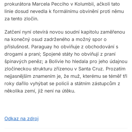
prokurátora Marcela Pecciho v Kolumbii, ačkoli tato
linie dosud nevedla k formálnímu obvinění proti němu
za tento zločin.
Zatčení nyní otevírá novou soudní kapitolu zaměřenou
na konečný osud zadrženého a možný spor o
příslušnost. Paraguay ho obviňuje z obchodování s
drogami a praní; Spojené státy ho obviňují z praní
špinavých peněz; a Bolívie ho hledala pro jeho údajnou
zločineckou strukturu zřízenou v Santa Cruz. Prozatím
nejjasnějším znamením je, že muž, kterému se téměř tři
roky dařilo vyhýbat se policii a státním zástupcům z
několika zemí, již není na útěku.
Odkaz na zdroj