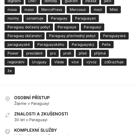
digitální
DNIT
dohody
guaraní
inkasa
jako
masa
maso
MercoPress
Mercosur
mezi
Milei
noviny
oznamuje
Paraguay
Paraguayan
Paraguay dočasný pobyt
Paraguaye
Paraguayi
Paraguay občanství
Paraguay přechodný pobyt
Paraguayská
paraguayské
Paraguayského
Paraguayský
Peña
Power
prezident
pro
proti
před
přijímá
regionální
Uruguay
Vláda
více
vývoz
zdůrazňuje
že
OSOBNÍ PŘÍSTUP
Žijeme v Paraguayi
ZNALOSTI A ZKUŠENOSTI
30 let v Paraguayi
KOMPLEXNÍ SLUŽBY