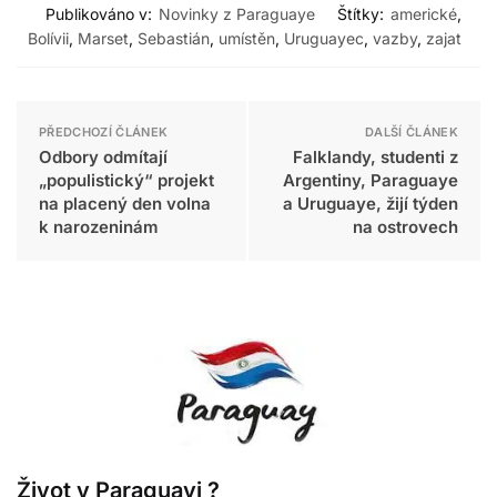
Publikováno v:
Novinky z Paraguaye
Štítky:
americké
,
Bolívii
,
Marset
,
Sebastián
,
umístěn
,
Uruguayec
,
vazby
,
zajat
PŘEDCHOZÍ ČLÁNEK
DALŠÍ ČLÁNEK
Odbory odmítají
Falklandy, studenti z
„populistický“ projekt
Argentiny, Paraguaye
na placený den volna
a Uruguaye, žijí týden
k narozeninám
na ostrovech
Život v Paraguayi ?