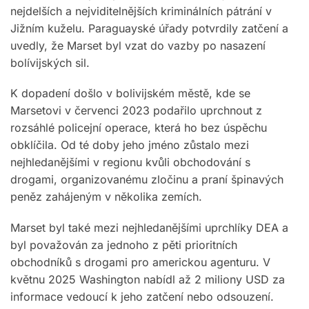
nejdelších a nejviditelnějších kriminálních pátrání v
Jižním kuželu. Paraguayské úřady potvrdily zatčení a
uvedly, že Marset byl vzat do vazby po nasazení
bolívijských sil.
K dopadení došlo v bolivijském městě, kde se
Marsetovi v červenci 2023 podařilo uprchnout z
rozsáhlé policejní operace, která ho bez úspěchu
obklíčila. Od té doby jeho jméno zůstalo mezi
nejhledanějšími v regionu kvůli obchodování s
drogami, organizovanému zločinu a praní špinavých
peněz zahájeným v několika zemích.
Marset byl také mezi nejhledanějšími uprchlíky DEA a
byl považován za jednoho z pěti prioritních
obchodníků s drogami pro americkou agenturu. V
květnu 2025 Washington nabídl až 2 miliony USD za
informace vedoucí k jeho zatčení nebo odsouzení.