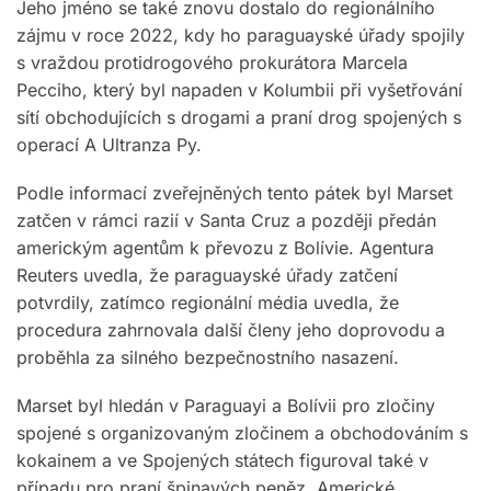
Jeho jméno se také znovu dostalo do regionálního
zájmu v roce 2022, kdy ho paraguayské úřady spojily
s vraždou protidrogového prokurátora Marcela
Pecciho, který byl napaden v Kolumbii při vyšetřování
sítí obchodujících s drogami a praní drog spojených s
operací A Ultranza Py.
Podle informací zveřejněných tento pátek byl Marset
zatčen v rámci razií v Santa Cruz a později předán
americkým agentům k převozu z Bolívie. Agentura
Reuters uvedla, že paraguayské úřady zatčení
potvrdily, zatímco regionální média uvedla, že
procedura zahrnovala další členy jeho doprovodu a
proběhla za silného bezpečnostního nasazení.
Marset byl hledán v Paraguayi a Bolívii pro zločiny
spojené s organizovaným zločinem a obchodováním s
kokainem a ve Spojených státech figuroval také v
případu pro praní špinavých peněz. Americké