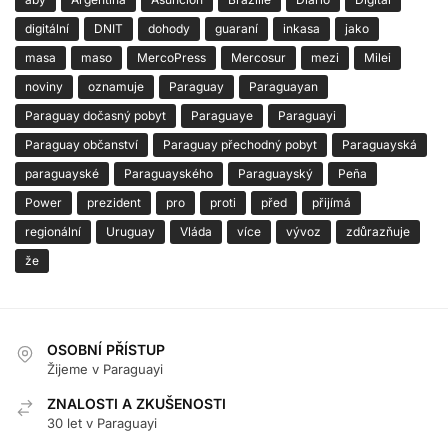
digitální
DNIT
dohody
guaraní
inkasa
jako
masa
maso
MercoPress
Mercosur
mezi
Milei
noviny
oznamuje
Paraguay
Paraguayan
Paraguay dočasný pobyt
Paraguaye
Paraguayi
Paraguay občanství
Paraguay přechodný pobyt
Paraguayská
paraguayské
Paraguayského
Paraguayský
Peña
Power
prezident
pro
proti
před
přijímá
regionální
Uruguay
Vláda
více
vývoz
zdůrazňuje
že
OSOBNÍ PŘÍSTUP
Žijeme v Paraguayi
ZNALOSTI A ZKUŠENOSTI
30 let v Paraguayi