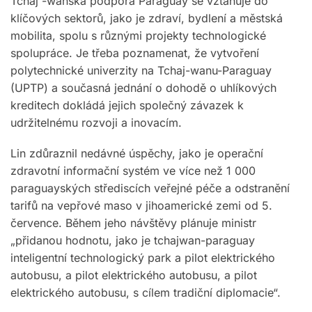
Tchaj -wanská podpora Paraguay se vztahuje do
klíčových sektorů, jako je zdraví, bydlení a městská
mobilita, spolu s různými projekty technologické
spolupráce. Je třeba poznamenat, že vytvoření
polytechnické univerzity na Tchaj-wanu-Paraguay
(UPTP) a současná jednání o dohodě o uhlíkových
kreditech dokládá jejich společný závazek k
udržitelnému rozvoji a inovacím.
Lin zdůraznil nedávné úspěchy, jako je operační
zdravotní informační systém ve více než 1 000
paraguayských střediscích veřejné péče a odstranění
tarifů na vepřové maso v jihoamerické zemi od 5.
července. Během jeho návštěvy plánuje ministr
„přidanou hodnotu, jako je tchajwan-paraguay
inteligentní technologický park a pilot elektrického
autobusu, a pilot elektrického autobusu, a pilot
elektrického autobusu, s cílem tradiční diplomacie“.