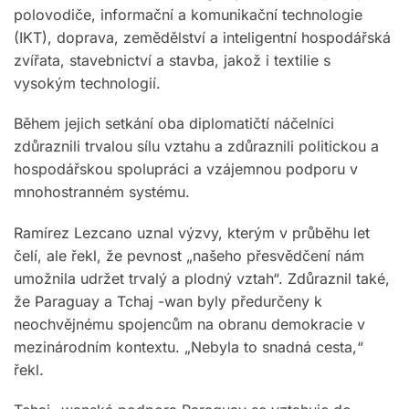
polovodiče, informační a komunikační technologie
(IKT), doprava, zemědělství a inteligentní hospodářská
zvířata, stavebnictví a stavba, jakož i textilie s
vysokým technologií.
Během jejich setkání oba diplomatičtí náčelníci
zdůraznili trvalou sílu vztahu a zdůraznili politickou a
hospodářskou spolupráci a vzájemnou podporu v
mnohostranném systému.
Ramírez Lezcano uznal výzvy, kterým v průběhu let
čelí, ale řekl, že pevnost „našeho přesvědčení nám
umožnila udržet trvalý a plodný vztah“. Zdůraznil také,
že Paraguay a Tchaj -wan byly předurčeny k
neochvějnému spojencům na obranu demokracie v
mezinárodním kontextu. „Nebyla to snadná cesta,“
řekl.