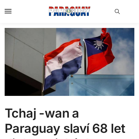
Skip
Skip
to
to
navigation
content
Tchaj -wan a
Paraguay slaví 68 let