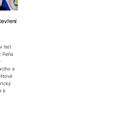
tevření
v řeči
C Peña
ý
acího a
větové
rický
e k