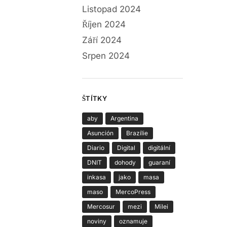
Listopad 2024
Říjen 2024
Září 2024
Srpen 2024
ŠTÍTKY
aby
Argentina
Asunción
Brazílie
Diario
Digital
digitální
DNIT
dohody
guaraní
inkasa
jako
masa
maso
MercoPress
Mercosur
mezi
Milei
noviny
oznamuje