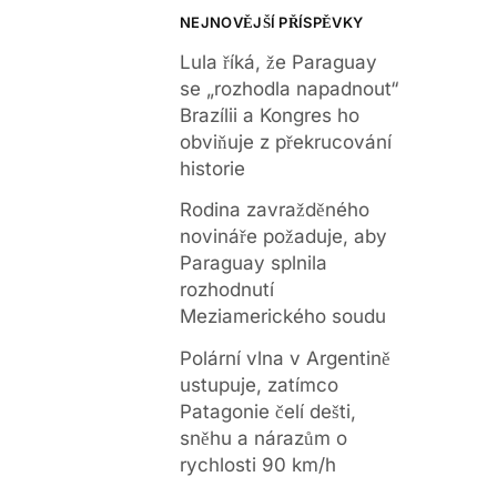
NEJNOVĚJŠÍ PŘÍSPĚVKY
Lula říká, že Paraguay
se „rozhodla napadnout“
Brazílii a Kongres ho
obviňuje z překrucování
historie
Rodina zavražděného
novináře požaduje, aby
Paraguay splnila
rozhodnutí
Meziamerického soudu
Polární vlna v Argentině
ustupuje, zatímco
Patagonie čelí dešti,
sněhu a nárazům o
rychlosti 90 km/h