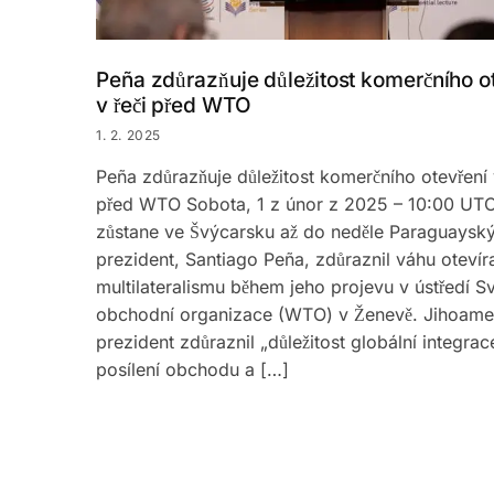
Peña zdůrazňuje důležitost komerčního o
v řeči před WTO
1. 2. 2025
Peña zdůrazňuje důležitost komerčního otevření 
před WTO Sobota, 1 z únor z 2025 – 10:00 UT
zůstane ve Švýcarsku až do neděle Paraguaysk
prezident, Santiago Peña, zdůraznil váhu otevír
multilateralismu během jeho projevu v ústředí S
obchodní organizace (WTO) v Ženevě. Jihoame
prezident zdůraznil „důležitost globální integrac
posílení obchodu a […]