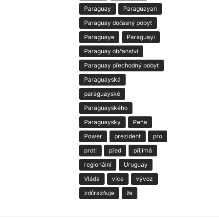
Paraguay
Paraguayan
Paraguay dočasný pobyt
Paraguaye
Paraguayi
Paraguay občanství
Paraguay přechodný pobyt
Paraguayská
paraguayské
Paraguayského
Paraguayský
Peña
Power
prezident
pro
proti
před
přijímá
regionální
Uruguay
Vláda
více
vývoz
zdůrazňuje
že