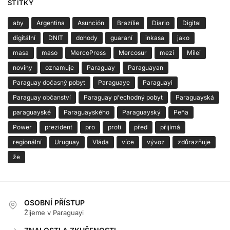
ŠTÍTKY
aby
Argentina
Asunción
Brazílie
Diario
Digital
digitální
DNIT
dohody
guaraní
inkasa
jako
masa
maso
MercoPress
Mercosur
mezi
Milei
noviny
oznamuje
Paraguay
Paraguayan
Paraguay dočasný pobyt
Paraguaye
Paraguayi
Paraguay občanství
Paraguay přechodný pobyt
Paraguayská
paraguayské
Paraguayského
Paraguayský
Peña
Power
prezident
pro
proti
před
přijímá
regionální
Uruguay
Vláda
více
vývoz
zdůrazňuje
že
OSOBNÍ PŘÍSTUP
Žijeme v Paraguayi