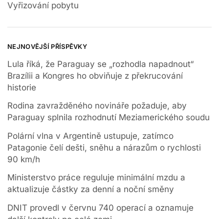
Vyřizování pobytu
NEJNOVĚJŠÍ PŘÍSPĚVKY
Lula říká, že Paraguay se „rozhodla napadnout“
Brazílii a Kongres ho obviňuje z překrucování
historie
Rodina zavražděného novináře požaduje, aby
Paraguay splnila rozhodnutí Meziamerického soudu
Polární vlna v Argentině ustupuje, zatímco
Patagonie čelí dešti, sněhu a nárazům o rychlosti
90 km/h
Ministerstvo práce reguluje minimální mzdu a
aktualizuje částky za denní a noční směny
DNIT provedl v červnu 740 operací a oznamuje