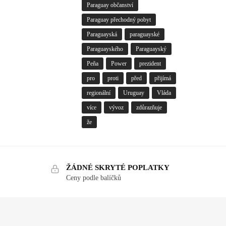
Paraguay občanství
Paraguay přechodný pobyt
Paraguayská
paraguayské
Paraguayského
Paraguayský
Peña
Power
prezident
pro
proti
před
přijímá
regionální
Uruguay
Vláda
více
vývoz
zdůrazňuje
že
ŽÁDNÉ SKRYTÉ POPLATKY
Ceny podle balíčků