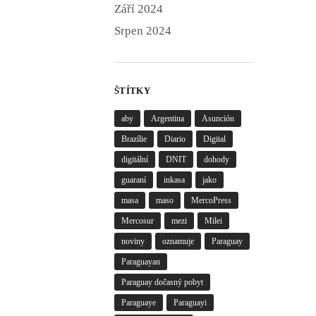
Září 2024
Srpen 2024
ŠTÍTKY
aby
Argentina
Asunción
Brazílie
Diario
Digital
digitální
DNIT
dohody
guaraní
inkasa
jako
masa
maso
MercoPress
Mercosur
mezi
Milei
noviny
oznamuje
Paraguay
Paraguayan
Paraguay dočasný pobyt
Paraguaye
Paraguayi