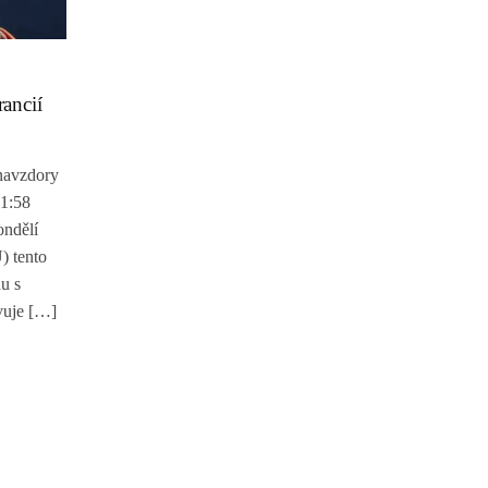
ancií
navzdory
21:58
ndělí
) tento
u s
vuje […]