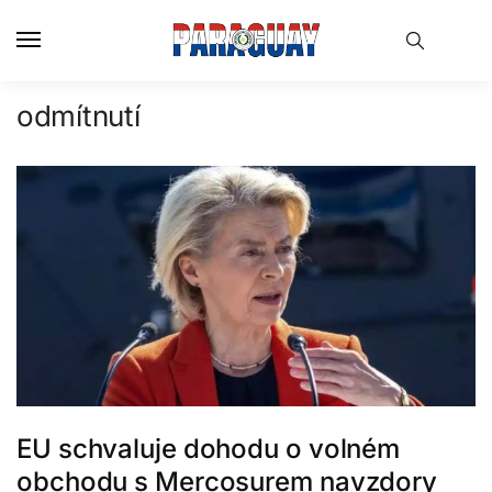
Skip
Skip
to
to
navigation
content
odmítnutí
EU schvaluje dohodu o volném
obchodu s Mercosurem navzdory