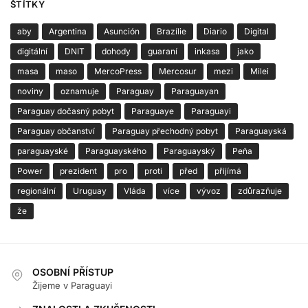
ŠTÍTKY
aby
Argentina
Asunción
Brazílie
Diario
Digital
digitální
DNIT
dohody
guaraní
inkasa
jako
masa
maso
MercoPress
Mercosur
mezi
Milei
noviny
oznamuje
Paraguay
Paraguayan
Paraguay dočasný pobyt
Paraguaye
Paraguayi
Paraguay občanství
Paraguay přechodný pobyt
Paraguayská
paraguayské
Paraguayského
Paraguayský
Peña
Power
prezident
pro
proti
před
přijímá
regionální
Uruguay
Vláda
více
vývoz
zdůrazňuje
že
OSOBNÍ PŘÍSTUP
Žijeme v Paraguayi