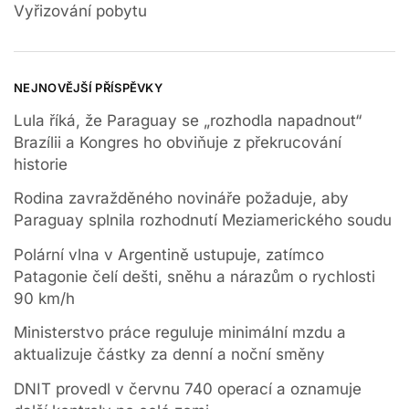
Vyřizování pobytu
NEJNOVĚJŠÍ PŘÍSPĚVKY
Lula říká, že Paraguay se „rozhodla napadnout“
Brazílii a Kongres ho obviňuje z překrucování
historie
Rodina zavražděného novináře požaduje, aby
Paraguay splnila rozhodnutí Meziamerického soudu
Polární vlna v Argentině ustupuje, zatímco
Patagonie čelí dešti, sněhu a nárazům o rychlosti
90 km/h
Ministerstvo práce reguluje minimální mzdu a
aktualizuje částky za denní a noční směny
DNIT provedl v červnu 740 operací a oznamuje