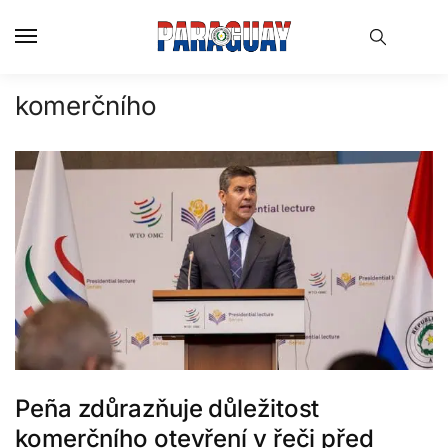
Skip
Skip
to
to
navigation
content
komerčního
Peña zdůrazňuje důležitost
komerčního otevření v řeči před