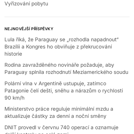
Vyřizování pobytu
NEJNOVĚJŠÍ PŘÍSPĚVKY
Lula říká, že Paraguay se „rozhodla napadnout“
Brazílii a Kongres ho obviňuje z překrucování
historie
Rodina zavražděného novináře požaduje, aby
Paraguay splnila rozhodnutí Meziamerického soudu
Polární vlna v Argentině ustupuje, zatímco
Patagonie čelí dešti, sněhu a nárazům o rychlosti
90 km/h
Ministerstvo práce reguluje minimální mzdu a
aktualizuje částky za denní a noční směny
DNIT provedl v červnu 740 operací a oznamuje