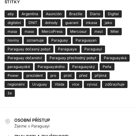
ŠTÍTKY
aby
Argentina
Asunción
Brazílie
Diario
Digital
digitální
DNIT
dohody
guaraní
inkasa
jako
masa
maso
MercoPress
Mercosur
mezi
Milei
noviny
oznamuje
Paraguay
Paraguayan
Paraguay dočasný pobyt
Paraguaye
Paraguayi
Paraguay občanství
Paraguay přechodný pobyt
Paraguayská
paraguayské
Paraguayského
Paraguayský
Peña
Power
prezident
pro
proti
před
přijímá
regionální
Uruguay
Vláda
více
vývoz
zdůrazňuje
že
OSOBNÍ PŘÍSTUP
Žijeme v Paraguayi