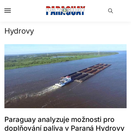
Skip
Skip
to
to
navigation
content
Hydrovy
Paraguay analyzuje možnosti pro
doplňování paliva v Paraná Hydrovy