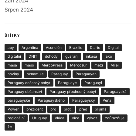
Září 2024
Srpen 2024
ŠTÍTKY
aby
Argentina
Asunción
Brazílie
Diario
Digital
digitální
DNIT
dohody
guaraní
inkasa
jako
masa
maso
MercoPress
Mercosur
mezi
Milei
noviny
oznamuje
Paraguay
Paraguayan
Paraguay dočasný pobyt
Paraguaye
Paraguayi
Paraguay občanství
Paraguay přechodný pobyt
Paraguayská
paraguayské
Paraguayského
Paraguayský
Peña
Power
prezident
pro
proti
před
přijímá
regionální
Uruguay
Vláda
více
vývoz
zdůrazňuje
že