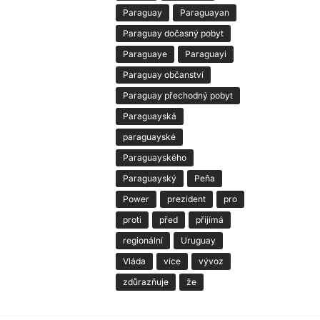
Paraguay
Paraguayan
Paraguay dočasný pobyt
Paraguaye
Paraguayi
Paraguay občanství
Paraguay přechodný pobyt
Paraguayská
paraguayské
Paraguayského
Paraguayský
Peña
Power
prezident
pro
proti
před
přijímá
regionální
Uruguay
Vláda
více
vývoz
zdůrazňuje
že