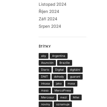
Listopad 2024
Říjen 2024
Září 2024
Srpen 2024
ŠTÍTKY
aby
Argentina
Asunción
Brazílie
Diario
Digital
digitální
DNIT
dohody
guaraní
inkasa
jako
masa
maso
MercoPress
Mercosur
mezi
Milei
noviny
oznamuje