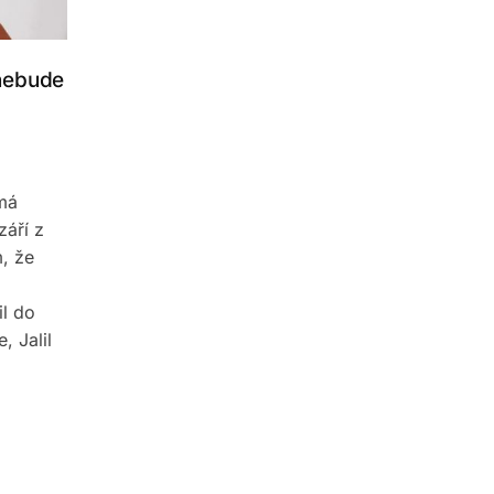
 nebude
emá
září z
m, že
l do
, Jalil