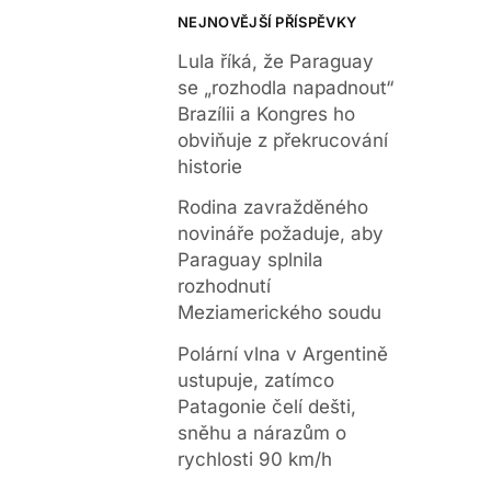
NEJNOVĚJŠÍ PŘÍSPĚVKY
Lula říká, že Paraguay
se „rozhodla napadnout“
Brazílii a Kongres ho
obviňuje z překrucování
historie
Rodina zavražděného
novináře požaduje, aby
Paraguay splnila
rozhodnutí
Meziamerického soudu
Polární vlna v Argentině
ustupuje, zatímco
Patagonie čelí dešti,
sněhu a nárazům o
rychlosti 90 km/h