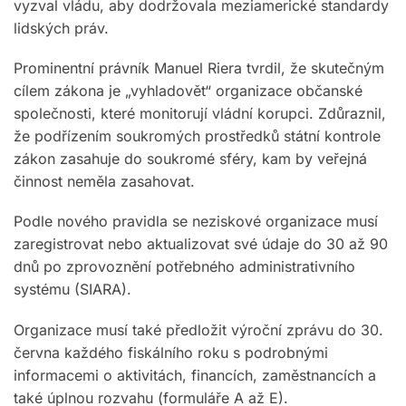
vyzval vládu, aby dodržovala meziamerické standardy
lidských práv.
Prominentní právník Manuel Riera tvrdil, že skutečným
cílem zákona je „vyhladovět“ organizace občanské
společnosti, které monitorují vládní korupci. Zdůraznil,
že podřízením soukromých prostředků státní kontrole
zákon zasahuje do soukromé sféry, kam by veřejná
činnost neměla zasahovat.
Podle nového pravidla se neziskové organizace musí
zaregistrovat nebo aktualizovat své údaje do 30 až 90
dnů po zprovoznění potřebného administrativního
systému (SIARA).
Organizace musí také předložit výroční zprávu do 30.
června každého fiskálního roku s podrobnými
informacemi o aktivitách, financích, zaměstnancích a
také úplnou rozvahu (formuláře A až E).