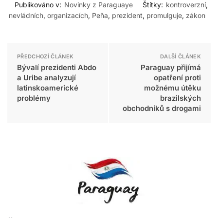
Publikováno v:
Novinky z Paraguaye
Štítky:
kontroverzní
,
nevládních
,
organizacích
,
Peña
,
prezident
,
promulguje
,
zákon
PŘEDCHOZÍ ČLÁNEK
DALŠÍ ČLÁNEK
Bývalí prezidenti Abdo
Paraguay přijímá
a Uribe analyzují
opatření proti
latinskoamerické
možnému útěku
problémy
brazilských
obchodníků s drogami