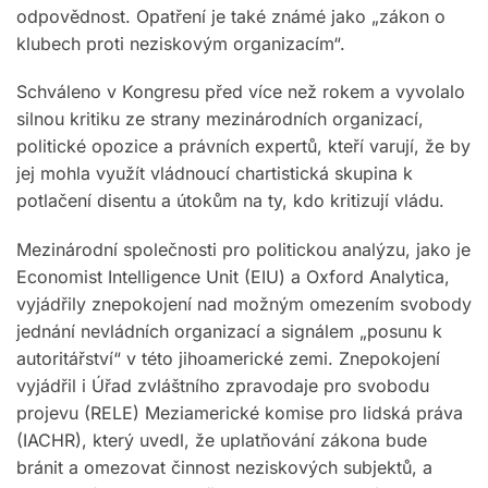
odpovědnost. Opatření je také známé jako „zákon o
klubech proti neziskovým organizacím“.
Schváleno v Kongresu před více než rokem a vyvolalo
silnou kritiku ze strany mezinárodních organizací,
politické opozice a právních expertů, kteří varují, že by
jej mohla využít vládnoucí chartistická skupina k
potlačení disentu a útokům na ty, kdo kritizují vládu.
Mezinárodní společnosti pro politickou analýzu, jako je
Economist Intelligence Unit (EIU) a Oxford Analytica,
vyjádřily znepokojení nad možným omezením svobody
jednání nevládních organizací a signálem „posunu k
autoritářství“ v této jihoamerické zemi. Znepokojení
vyjádřil i Úřad zvláštního zpravodaje pro svobodu
projevu (RELE) Meziamerické komise pro lidská práva
(IACHR), který uvedl, že uplatňování zákona bude
bránit a omezovat činnost neziskových subjektů, a