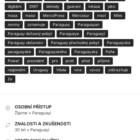
digitální
DNIT
dohody
guaraní
inkasa
jako
masa
maso
MercoPress
Mercosur
mezi
Milei
noviny
oznamuje
Paraguay
Paraguayan
Paraguay dočasný pobyt
Paraguaye
Paraguayi
Paraguay občanství
Paraguay přechodný pobyt
Paraguayská
paraguayské
Paraguayského
Paraguayský
Peña
Power
prezident
pro
proti
před
přijímá
regionální
Uruguay
Vláda
více
vývoz
zdůrazňuje
že
OSOBNÍ PŘÍSTUP
Žijeme v Paraguayi
ZNALOSTI A ZKUŠENOSTI
30 let v Paraguayi