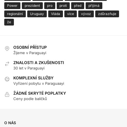
Power
prezident
pro
proti
před
přijímá
regionální
Uruguay
Vláda
více
vývoz
zdůrazňuje
že
OSOBNÍ PŘÍSTUP
Žijeme v Paraguayi
ZNALOSTI A ZKUŠENOSTI
30 let v Paraguayi
KOMPLEXNÍ SLUŽBY
Vyřízení pobytu v Paraguaayi
ŽÁDNÉ SKRYTÉ POPLATKY
Ceny podle balíčků
O NÁS