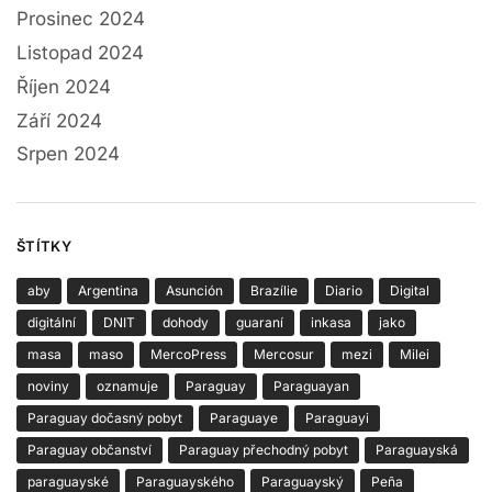
Prosinec 2024
Listopad 2024
Říjen 2024
Září 2024
Srpen 2024
ŠTÍTKY
aby
Argentina
Asunción
Brazílie
Diario
Digital
digitální
DNIT
dohody
guaraní
inkasa
jako
masa
maso
MercoPress
Mercosur
mezi
Milei
noviny
oznamuje
Paraguay
Paraguayan
Paraguay dočasný pobyt
Paraguaye
Paraguayi
Paraguay občanství
Paraguay přechodný pobyt
Paraguayská
paraguayské
Paraguayského
Paraguayský
Peña