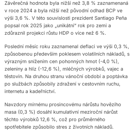
Závěrečná hodnota byla nižší než 3,8 % zaznamenaná
v roce 2024 a byla nižší než původní odhad BCP ve
výši 3,6 %. V této souvislosti prezident Santiago Peña
popsal rok 2025 jako „unikátní“ rok pro zemi a
zdůraznil projekci růstu HDP o více než 6 %.
Poslední měsíc roku zaznamenal deflaci ve výši 0,3 %,
způsobenou především poklesem volatilních nákladů, s
výrazným snížením cen pohonných hmot (-4,0 %),
zeleniny a hlíz (-12,6 %), mléčných výrobků, vajec a
těstovin. Na druhou stranu vánoční období a poptávka
po službách způsobily zdražení v cestovním ruchu,
internetu a kadeřnictví.
Navzdory mírnému prosincovému nárůstu hovězího
masa (0,3 %) dosáhl kumulativní meziroční nárůst
těchto výrobků 12,6 %, což pro průměrného
spotřebitele způsobilo stres z životních nákladů.