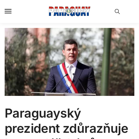
Skip
Skip
to
to
navigation
content
Paraguayský
prezident zdůrazňuje