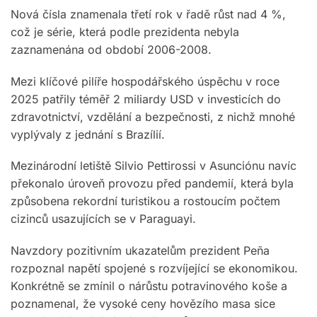
Nová čísla znamenala třetí rok v řadě růst nad 4 %,
což je série, která podle prezidenta nebyla
zaznamenána od období 2006-2008.
Mezi klíčové pilíře hospodářského úspěchu v roce
2025 patřily téměř 2 miliardy USD v investicích do
zdravotnictví, vzdělání a bezpečnosti, z nichž mnohé
vyplývaly z jednání s Brazílií.
Mezinárodní letiště Silvio Pettirossi v Asunciónu navíc
překonalo úroveň provozu před pandemií, která byla
způsobena rekordní turistikou a rostoucím počtem
cizinců usazujících se v Paraguayi.
Navzdory pozitivním ukazatelům prezident Peña
rozpoznal napětí spojené s rozvíjející se ekonomikou.
Konkrétně se zmínil o nárůstu potravinového koše a
poznamenal, že vysoké ceny hovězího masa sice