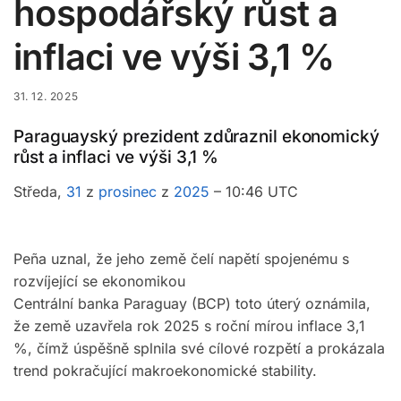
hospodářský růst a
inflaci ve výši 3,1 %
31. 12. 2025
Paraguayský prezident zdůraznil ekonomický
růst a inflaci ve výši 3,1 %
Středa,
31
z
prosinec
z
2025
– 10:46 UTC
Peña uznal, že jeho země čelí napětí spojenému s
rozvíjející se ekonomikou
Centrální banka Paraguay (BCP) toto úterý oznámila,
že země uzavřela rok 2025 s roční mírou inflace 3,1
%, čímž úspěšně splnila své cílové rozpětí a prokázala
trend pokračující makroekonomické stability.