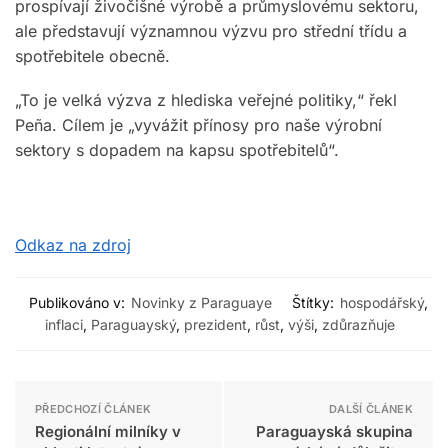
prospívají živočišné výrobě a průmyslovému sektoru,
ale představují významnou výzvu pro střední třídu a
spotřebitele obecně.
„To je velká výzva z hlediska veřejné politiky,“ řekl
Peña. Cílem je „vyvážit přínosy pro naše výrobní
sektory s dopadem na kapsu spotřebitelů“.
Odkaz na zdroj
Publikováno v:
Novinky z Paraguaye
Štítky:
hospodářský
,
inflaci
,
Paraguayský
,
prezident
,
růst
,
výši
,
zdůrazňuje
PŘEDCHOZÍ ČLÁNEK
DALŠÍ ČLÁNEK
Regionální milníky v
Paraguayská skupina