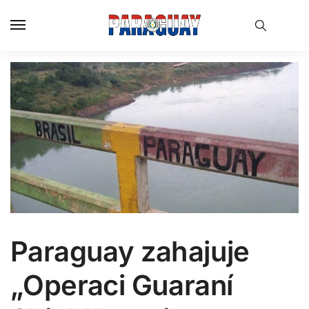
Skip
Skip
to
to
navigation
content
Paraguay zahajuje
„Operaci Guaraní