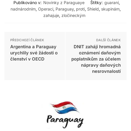
Publikováno v:
Novinky z Paraguaye
Štítky:
guaraní
,
nadnárodním
,
Operaci
,
Paraguay
,
proti
,
Shield
,
skupinám
,
zahajuje
,
zločineckým
PŘEDCHOZÍ ČLÁNEK
DALŠÍ ČLÁNEK
Argentina a Paraguay
DNIT zahájí hromadná
urychlily své žádosti o
oznámení daňovým
členství v OECD
poplatníkům za účelem
nápravy daňových
nesrovnalostí