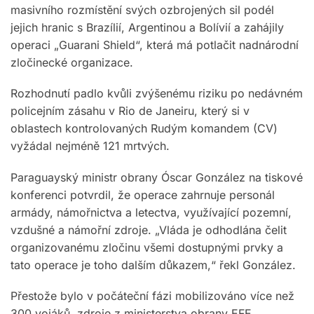
masivního rozmístění svých ozbrojených sil podél
jejich hranic s Brazílií, Argentinou a Bolívií a zahájily
operaci „Guarani Shield“, která má potlačit nadnárodní
zločinecké organizace.
Rozhodnutí padlo kvůli zvýšenému riziku po nedávném
policejním zásahu v Rio de Janeiru, který si v
oblastech kontrolovaných Rudým komandem (CV)
vyžádal nejméně 121 mrtvých.
Paraguayský ministr obrany Óscar González na tiskové
konferenci potvrdil, že operace zahrnuje personál
armády, námořnictva a letectva, využívající pozemní,
vzdušné a námořní zdroje. „Vláda je odhodlána čelit
organizovanému zločinu všemi dostupnými prvky a
tato operace je toho dalším důkazem,“ řekl González.
Přestože bylo v počáteční fázi mobilizováno více než
300 vojáků, zdroje z ministerstva obrany EFE