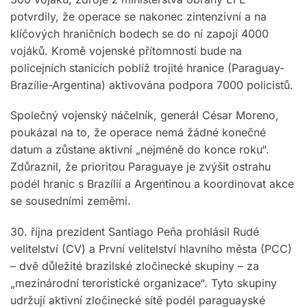
potvrdily, že operace se nakonec zintenzivní a na
klíčových hraničních bodech se do ní zapojí 4000
vojáků. Kromě vojenské přítomnosti bude na
policejních stanicích poblíž trojité hranice (Paraguay-
Brazílie-Argentina) aktivována podpora 7000 policistů.
Společný vojenský náčelník, generál César Moreno,
poukázal na to, že operace nemá žádné konečné
datum a zůstane aktivní „nejméně do konce roku“.
Zdůraznil, že prioritou Paraguaye je zvýšit ostrahu
podél hranic s Brazílií a Argentinou a koordinovat akce
se sousedními zeměmi.
30. října prezident Santiago Peña prohlásil Rudé
velitelství (CV) a První velitelství hlavního města (PCC)
– dvě důležité brazilské zločinecké skupiny – za
„mezinárodní teroristické organizace“. Tyto skupiny
udržují aktivní zločinecké sítě podél paraguayské