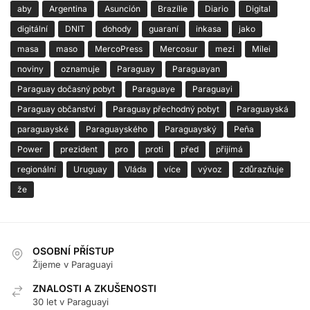
aby
Argentina
Asunción
Brazílie
Diario
Digital
digitální
DNIT
dohody
guaraní
inkasa
jako
masa
maso
MercoPress
Mercosur
mezi
Milei
noviny
oznamuje
Paraguay
Paraguayan
Paraguay dočasný pobyt
Paraguaye
Paraguayi
Paraguay občanství
Paraguay přechodný pobyt
Paraguayská
paraguayské
Paraguayského
Paraguayský
Peña
Power
prezident
pro
proti
před
přijímá
regionální
Uruguay
Vláda
více
vývoz
zdůrazňuje
že
OSOBNÍ PŘÍSTUP
Žijeme v Paraguayi
ZNALOSTI A ZKUŠENOSTI
30 let v Paraguayi