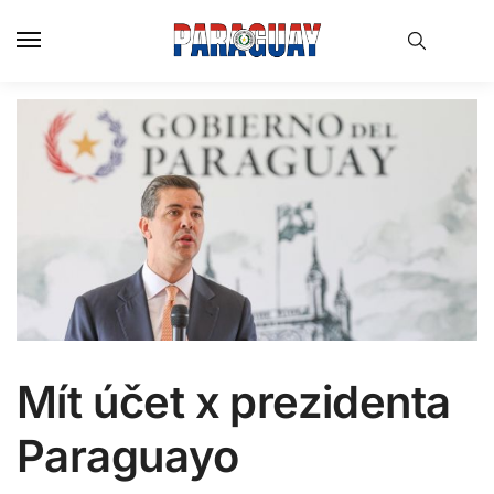
Skip
Skip
to
to
navigation
content
Mít účet x prezidenta
Paraguayo