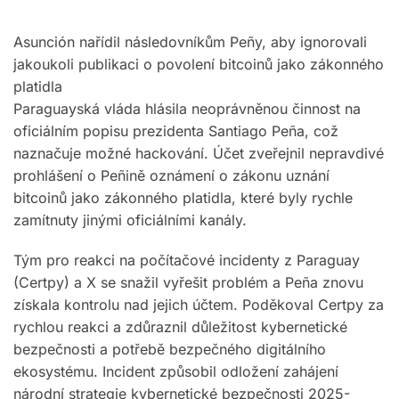
Asunción nařídil následovníkům Peñy, aby ignorovali
jakoukoli publikaci o povolení bitcoinů jako zákonného
platidla
Paraguayská vláda hlásila neoprávněnou činnost na
oficiálním popisu prezidenta Santiago Peña, což
naznačuje možné hackování. Účet zveřejnil nepravdivé
prohlášení o Peñině oznámení o zákonu uznání
bitcoinů jako zákonného platidla, které byly rychle
zamítnuty jinými oficiálními kanály.
Tým pro reakci na počítačové incidenty z Paraguay
(Certpy) a X se snažil vyřešit problém a Peña znovu
získala kontrolu nad jejich účtem. Poděkoval Certpy za
rychlou reakci a zdůraznil důležitost kybernetické
bezpečnosti a potřebě bezpečného digitálního
ekosystému. Incident způsobil odložení zahájení
národní strategie kybernetické bezpečnosti 2025-