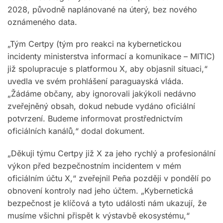
2028, původně naplánované na úterý, bez nového
oznámeného data.
„Tým Certpy (tým pro reakci na kybernetickou
incidenty ministerstva informací a komunikace – MITIC)
již spolupracuje s platformou X, aby objasnil situaci,“
uvedla ve svém prohlášení paraguayská vláda.
„Žádáme občany, aby ignorovali jakýkoli nedávno
zveřejněný obsah, dokud nebude vydáno oficiální
potvrzení. Budeme informovat prostřednictvím
oficiálních kanálů,“ dodal dokument.
„Děkuji týmu Certpy již X za jeho rychlý a profesionální
výkon před bezpečnostním incidentem v mém
oficiálním účtu X,“ zveřejnil Peña později v pondělí po
obnovení kontroly nad jeho účtem. „Kybernetická
bezpečnost je klíčová a tyto události nám ukazují, že
musíme všichni přispět k výstavbě ekosystému,“