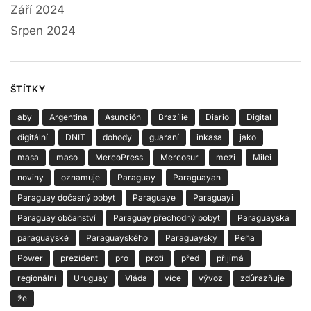
Září 2024
Srpen 2024
ŠTÍTKY
aby
Argentina
Asunción
Brazílie
Diario
Digital
digitální
DNIT
dohody
guaraní
inkasa
jako
masa
maso
MercoPress
Mercosur
mezi
Milei
noviny
oznamuje
Paraguay
Paraguayan
Paraguay dočasný pobyt
Paraguaye
Paraguayi
Paraguay občanství
Paraguay přechodný pobyt
Paraguayská
paraguayské
Paraguayského
Paraguayský
Peña
Power
prezident
pro
proti
před
přijímá
regionální
Uruguay
Vláda
více
vývoz
zdůrazňuje
že